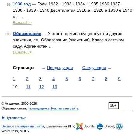
1936 год
— Годы 1932 · 1933 · 1934 · 1935 1936 1937 ·
99
1938 · 1939 · 1940 Десятилетия 1910 е · 1920 е 1930 е 1940
е · …
Википедия
Образование
— У этого термина существуют и другие
100
значения, см. Образование (значения). Класс в детском
саду, Афганистан …
Википедия
Страницы
←
Предыдущая
Следующая
→
1
2
3
4
5
6
7
8
9
10
11
12
13
© Академик, 2000-2026
18+
Обратная связь:
Техподдержка
,
Реклама на сайте
👣 Путешествия
Экспорт словарей на сайты
, сделанные на PHP,
Joomla,
Drupal,
WordPress, MODx.