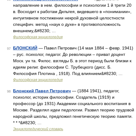
направление в нем. философии и психологии 1 й трети 20
в. Восходит к работам Дильтея, видевшего в «понимании»,
интуитивном постижении некрой духовной целостности
специфич. метод «наук о духе» в противоположность
внешнему,&#8230; …
Философская энциклопедия
БЛОНСКИЙ
— Павел Петрович (14 мая 1884 – февр. 1941)
97
– рус. психолог, педагог. До революции – приват доцент
Моск. ун та. Филос. взгляды Б. в этот период были близки к
идеям религ. философии С. Трубецкого (дисс. Б.
Философия Плотина , 1918). Под влиянием&#8230; …
Философская энциклопедия
Блонский Павел Петрович
— (1884 1941), педагог,
98
психолог, историк философии. Создатель (1919) и
профессор (до 1931) Академии социального воспитания в
Москве. Разделял идеи педологии. Развил теорию трудовой
народной школы, предложил генетическую теорию памяти.
* * *&#8230; …
Энциклопедический словарь