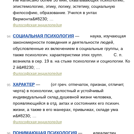
Им написано более 30 книг, охватывающих психологию,
эпистемологию, этику, логику, эстетику, социальную
философию, образование. Учился в унтах
Вермонта&#8230; …
Философская энциклопедия
СОЦИАЛЬНАЯ ПСИХОЛОГИЯ
— наука, изучающая
94
закономерности поведения и деятельности людей,
обусловленные их включением в социальные группы, а
также психологич. характеристики этих групп. С. п.
возникла в сер. 19 в. на стыке психологии и социологии. Ко
2 й&#8230; …
Философская энциклопедия
ХАРАКТЕР
— (от греч. отпечаток, признак, отличит,
95
черта) в психологии, целостный и устойчивый
индивидуальный склад душевной жизни человека,
проявляющийся в отд. актах и состояниях его психич.
жизни, а также в его манерах, привычках, складе ума
и&#8230; …
Философская энциклопедия
ПОНИМАЮЩАЯ ПСИХОЛОГИЯ
— идеалистич.
96