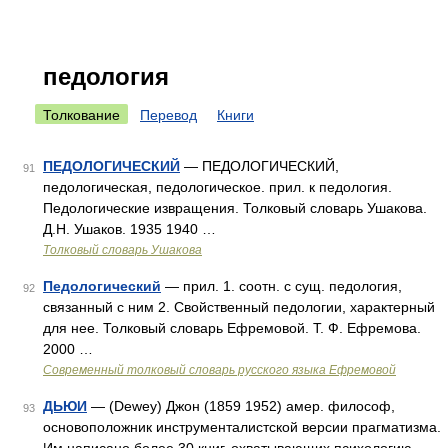
педология
Толкование
Перевод
Книги
ПЕДОЛОГИЧЕСКИЙ
— ПЕДОЛОГИЧЕСКИЙ,
91
педологическая, педологическое. прил. к педология.
Педологические извращения. Толковый словарь Ушакова.
Д.Н. Ушаков. 1935 1940 …
Толковый словарь Ушакова
Педологический
— прил. 1. соотн. с сущ. педология,
92
связанный с ним 2. Свойственный педологии, характерный
для нее. Толковый словарь Ефремовой. Т. Ф. Ефремова.
2000 …
Современный толковый словарь русского языка Ефремовой
ДЬЮИ
— (Dewey) Джон (1859 1952) амер. философ,
93
основоположник инструменталистской версии прагматизма.